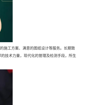
秀的施工方案、满意的图纸设计等服务。长期致
雄厚的技术力量，现代化的管理及检测手段，所生