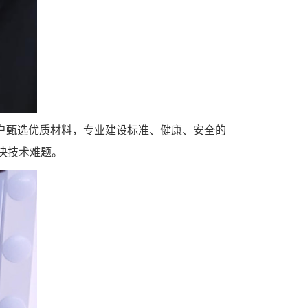
户甄选优质材料，专业建设标准、健康、安全的
决技术难题。