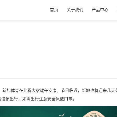
首页
关于我们
产品中心
新旭体育在此祝大家端午安康。节日临近，新旭也将迎来几天休息假
需谨慎出行，如需出行注意安全佩戴口罩。