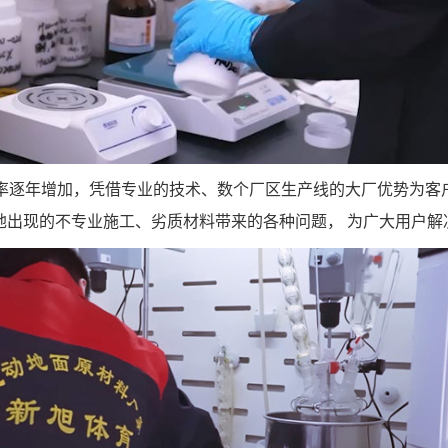
有率逐年增加，凭借专业的技术、数个厂区生产线的大厂优势为客
地出现的不专业施工、劣质材料带来的各种问题， 为广大用户解