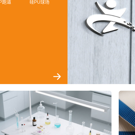
P跑道
硅PU球场