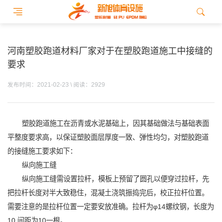
河南塑胶跑道材料厂家对于在塑胶跑道施工中接缝的
要求
发布时间：2021-02-23 \ 阅读：2929
塑胶跑道施工在沥青或水泥基础上，因其基础做法与基础表面
平整度要求高，以保证塑胶面层厚度一致、弹性均匀，对塑胶跑道
的接缝施工要求如下：
纵向施工缝
纵向施工缝需设置拉杆，模板上预留了圆孔以便穿过拉杆，先
把拉杆长度对半大致稳住，混凝土浇筑振捣完后，校正拉杆位置。
需要注意的是拉杆位置一定要安放准确。拉杆为φ14螺纹钢，长度为
10,间距为10一根。