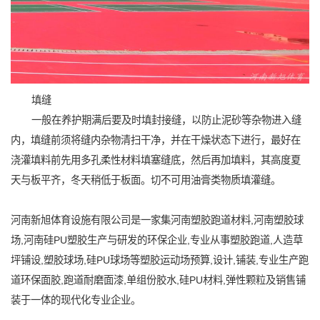
填缝
一般在养护期满后要及时填封接缝，以防止泥砂等杂物进入缝
内，填缝前须将缝内杂物清扫干净，并在干燥状态下进行，最好在
浇灌填料前先用多孔柔性材料填塞缝底，然后再加填料，其高度夏
天与板平齐，冬天稍低于板面。切不可用油膏类物质填灌缝。
河南新旭体育设施有限公司是一家集河南塑胶跑道材料,河南塑胶球
场,河南硅PU塑胶生产与研发的环保企业,专业从事塑胶跑道,人造草
坪铺设,塑胶球场,硅PU球场等塑胶运动场预算,设计,铺装,专业生产跑
道环保面胶,跑道耐磨面漆,单组份胶水,硅PU材料,弹性颗粒及销售铺
装于一体的现代化专业企业。