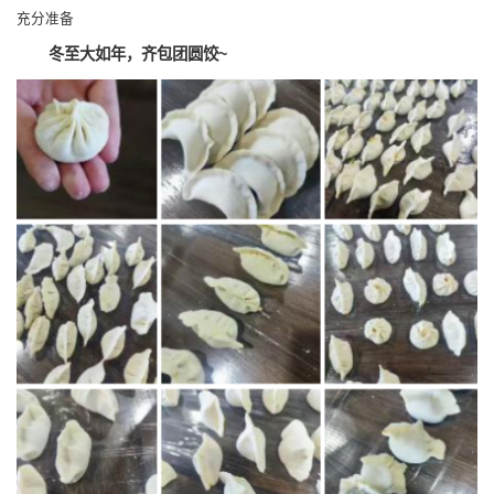
充分准备
冬至大如年，齐包团圆饺~