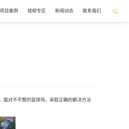
项目案例
视频专区
新闻动态
联系我们
。面对不平整的篮球场，采取正确的解决方法