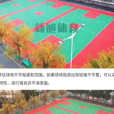
要评估场地不平程度和范围。如果场地局部出现轻微不平整，可以
特性，进行填充并平滑表面。