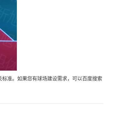
关标准。如果您有球场建设需求，可以百度搜索