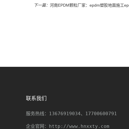
下一篇：
河南EPDM颗粒厂家：epdm塑胶地面施工e
联系我们
13676919034、17700600791
服务热线：
http://www.hnxxty.com
企业官网：