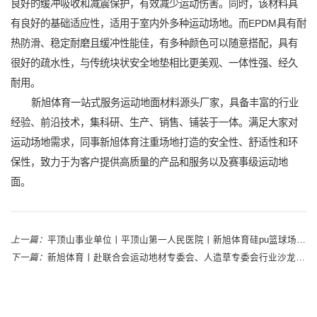
良好的缓冲吸收和减震保护，有效减少运动伤害。同时，该材料具
有良好的基础适应性，适用于室内外多种运动场地。而EPDM具有耐
热防滑、稳定耐磨且缓冲性能佳，有多种颜色可以随意搭配，具有
很好的疏水性，与传统块状安全地垫相比更美观、一体性强、经久
耐用。
新旭体育一站式服务运动地面材料源头厂家，具备丰富的行业
经验、前沿技术，集科研、生产、销售、铺装于一体。满足大家对
运动场地需求，同事新旭体育注重场地打造的安全性、舒适性和环
保性，致力于为客户提供高质量的产品和服务以及赛事级运动地
面。
上一篇：
平顶山事业单位丨平顶山第一人民医院丨新旭体育硅pu篮球场完工案例
下一篇：
新旭体育丨赴联合会运动地材专委会、人造草专委会行业沙龙丨探索展望 协同发展