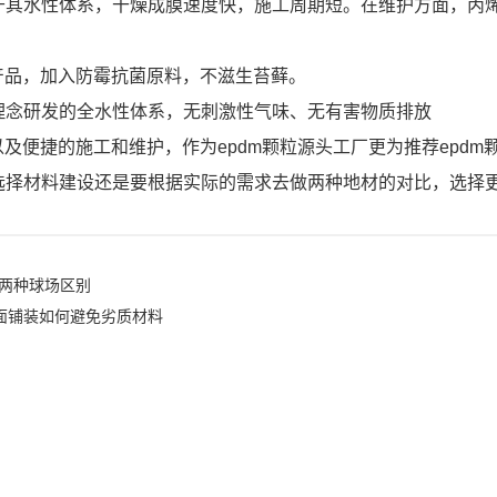
于其水性体系，干燥成膜速度快，施工周期短。在维护方面，丙
产品，加入防霉抗菌原料，不滋生苔藓。
理念研发的全水性体系，无刺激性气味、无有害物质排放
及便捷的施工和维护，作为epdm颗粒源头工厂更为推荐epdm
选择材料建设还是要根据实际的需求去做两种地材的对比，选择
场两种球场区别
地面铺装如何避免劣质材料