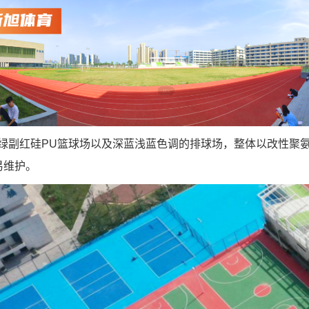
绿副红硅PU篮球场以及深蓝浅蓝色调的排球场，整体以改性聚氨脂
易维护。