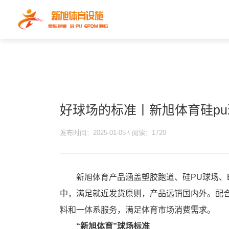
好球场的标准丨新旭体育硅p
发布时间：2025-01-05 \ 阅读：1720
新旭体育产品涵盖塑胶跑道、硅PU球场、
中，满足就近发货原则，产品远销国内外。配
料和一体系服务，满足体育市场消费需求。
“新旭体育”球场标准