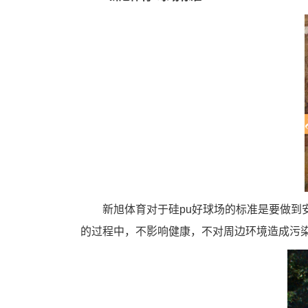
新旭体育对于硅pu好球场的标准是要做
的过程中，不影响健康，不对周边环境造成污