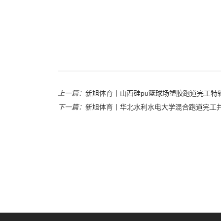
上一篇：
新旭体育丨山西硅pu篮球场塑胶跑道完工特
下一篇：
新旭体育丨华北水利水电大学混合跑道完工