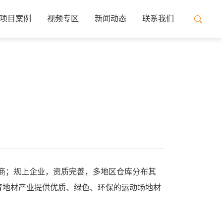
项目案例
视频专区
新闻动态
联系我们
应商；规上企业，资质完善，多地区仓库分布其
育地材产业提供优质、绿色、环保的运动场地材