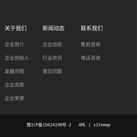
关于我们
新闻动态
联系我们
企业简介
企业动态
售前咨询
企业创始人
行业资讯
电话咨询
发展历程
常见问题
企业资质
企业荣誉
豫ICP备15024198号-2
XML | sitemap