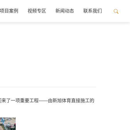
项目案例
视频专区
新闻动态
联系我们
迎来了一项重要工程——由新旭体育直接施工的