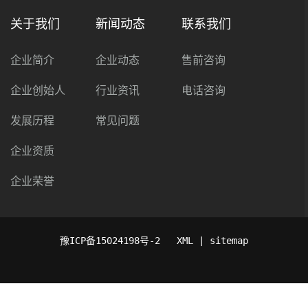
关于我们
新闻动态
联系我们
企业简介
企业动态
售前咨询
企业创始人
行业资讯
电话咨询
发展历程
常见问题
企业资质
企业荣誉
豫ICP备15024198号-2
XML | sitemap