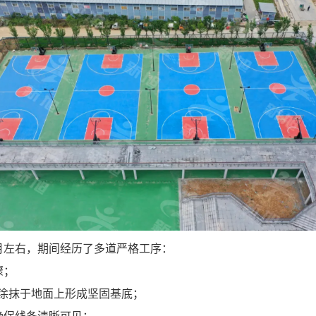
月左右，期间经历了多道严格工序：
骤；
涂抹于地面上形成坚固基底；