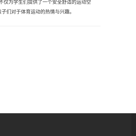
不仅为学生们提供了一个安全舒适的运动空
孩子们对于体育运动的热情与兴趣。