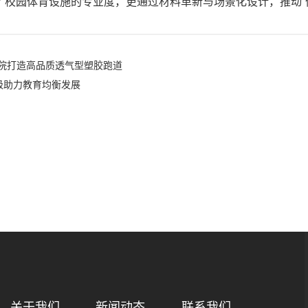
了校园体育设施的专业度，更通过材料革新与场景化设计，推动“
院打造高品质透气型塑胶跑道
级助力教育均衡发展
关于我们
新闻动态
联系我们