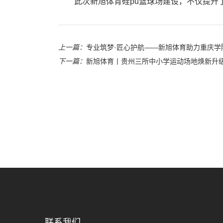
此次新旭体育硅pu篮球场建设，不仅提升
上一篇：
专业筑梦·匠心护航——新旭体育助力重庆学
下一篇：
新旭体育丨贵州三所中小学运动场地焕新升
联系我们