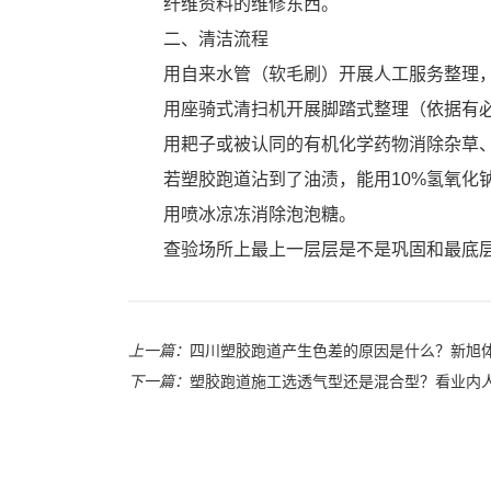
纤维资料的维修东西。
二、清洁流程
用自来水管（软毛刷）开展人工服务整理
用座骑式清扫机开展脚踏式整理（依据有
用耙子或被认同的有机化学药物消除杂草
若塑胶跑道沾到了油渍，能用10%氢氧化
用喷冰凉冻消除泡泡糖。
查验场所上最上一层层是不是巩固和最底
上一篇：
四川塑胶跑道产生色差的原因是什么？新旭
下一篇：
塑胶跑道施工选透气型还是混合型？看业内