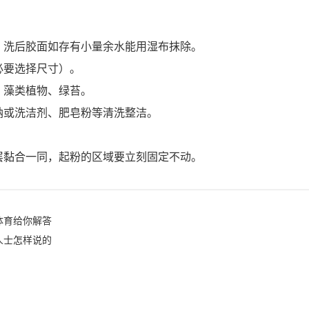
，洗后胶面如存有小量余水能用湿布抹除。
必要选择尺寸）。
、藻类植物、绿苔。
钠或洗洁剂、肥皂粉等清洗整洁。
层黏合一同，起粉的区域要立刻固定不动。
体育给你解答
人士怎样说的