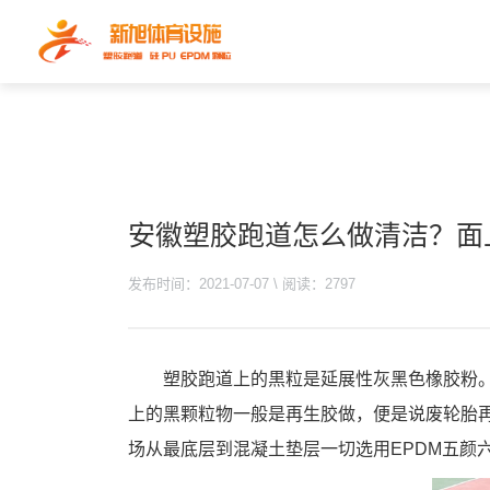
安徽塑胶跑道怎么做清洁？面
发布时间：2021-07-07 \ 阅读：2797
塑胶跑道上的黒粒是延展性灰黑色橡胶粉
上的黑颗粒物一般是再生胶做，便是说废轮胎再
场从最底层到混凝土垫层一切选用EPDM五颜