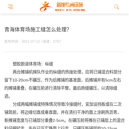
青海体育场施工缝怎么处理？
发布时间：2021-07-12 \ 阅读：2767
塑胶跑道体育场：纵缝
两台摊铺机梯队作业的纵缝的热接处理，应将已铺混合料部分
留下10-20cm不碾压，作为后摊铺的基准面，后摊铺并有5cm左右
的摊铺重叠，在碾压前进行清除平整，最后跨缝碾压，以清除缝
迹。
分成两幅摊铺或特殊情况导致冷接缝时，宜加设挡板或在二次
铺筑前，将边缘切直成垂直面，并在清扫干净的面上涂刷热沥青，
新摊铺宽度与已铺部分重叠2-5cm。在碾压前将摊在已铺层上的混合
料仔细铲走，先在已压实路面上行走，只碾压新铺层的10-15cm，