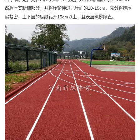
然后压实新铺部分，并将压轮伸过已压面的10-15cm，充分将缝压
实紧密，上下层的纵缝错开15cm以上，且表层纵缝顺直。