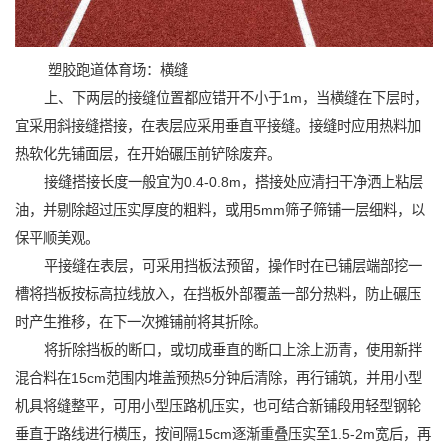
塑胶跑道体育场：横缝
上、下两层的接缝位置都应错开不小于1m，当横缝在下层时，
宜采用斜接缝搭接，在表层应采用垂直平接缝。接缝时应用热料加
热软化先铺面层，在开始碾压前铲除废弃。
接缝搭接长度一般宜为0.4-0.8m，搭接处应清扫干净洒上粘层
油，并剔除超过压实厚度的粗料，或用5mm筛子筛铺一层细料，以
保平顺美观。
平接缝在表层，可采用挡板法预留，操作时在已铺层端部挖一
槽将挡板按标高拉线放入，在挡板外部覆盖一部分热料，防止碾压
时产生推移，在下一次摊铺前将其折除。
将折除挡板的断口，或切成垂直的断口上涂上沥青，使用新拌
混合料在15cm范围内堆盖预热5分钟后清除，再行铺筑，并用小型
机具将缝整平，可用小型压路机压实，也可结合新铺段用轻型钢轮
垂直于路线进行横压，按间隔15cm逐渐重叠压实至1.5-2m宽后，再