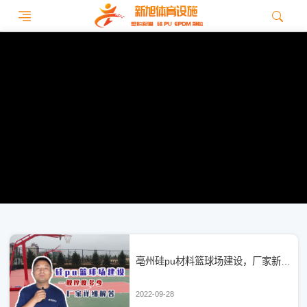
亳州硅pu材料篮球场建设，厂家新旭体育简述，硅pu厚度一般多少
2022-09-28