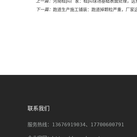
上一篇：
河南硅pu厂家：硅pu球场基础表面处理，
下一篇：
跑道生产施工铺装：跑道掉颗粒严重，厂家
联系我们
13676919034、17700600791
服务热线：