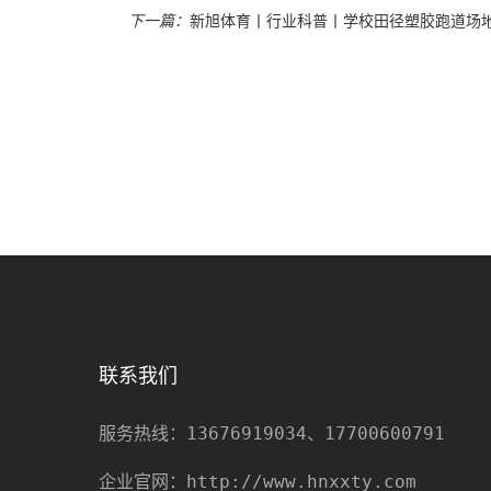
下一篇：
新旭体育丨行业科普丨学校田径塑胶跑道场
联系我们
13676919034、17700600791
服务热线：
http://www.hnxxty.com
企业官网：