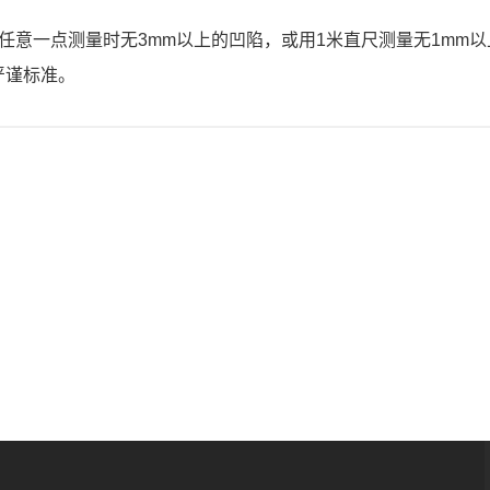
任意一点测量时无3mm以上的凹陷，或用1米直尺测量无1mm
严谨标准。