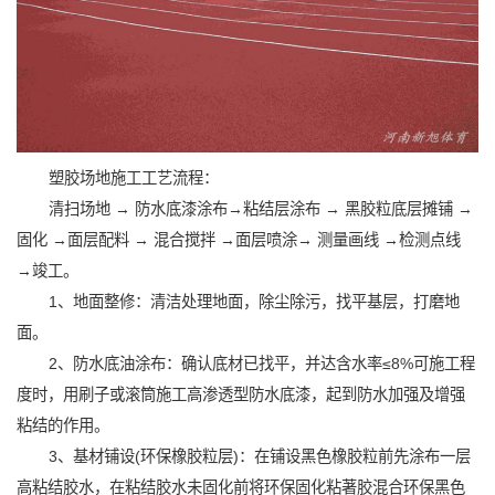
塑胶场地施工工艺流程：
清扫场地 → 防水底漆涂布→粘结层涂布 → 黑胶粒底层摊铺 →
固化 →面层配料 → 混合搅拌 →面层喷涂→ 测量画线 →检测点线
→竣工。
1、地面整修：清洁处理地面，除尘除污，找平基层，打磨地
面。
2、防水底油涂布：确认底材已找平，并达含水率≤8%可施工程
度时，用刷子或滚筒施工高渗透型防水底漆，起到防水加强及增强
粘结的作用。
3、基材铺设(环保橡胶粒层)：在铺设黑色橡胶粒前先涂布一层
高粘结胶水，在粘结胶水未固化前将环保固化粘著胶混合环保黑色