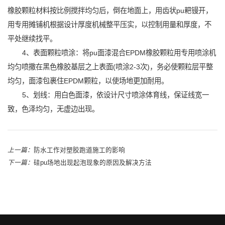
橡胶颗粒材料按比例搅拌均匀后，倒在地面上，用齿状pu耙镘开，
用专用摊铺机根据设计厚度机械整平压实，以控制用量和厚度，不
平处继续找平。
4、表面颗粒喷涂：将pu面漆混合EPDM橡胶颗粒用专用喷涂机
均匀喷撒在黑色橡胶基层之上表面(喷涂2-3次)，务必使颗粒层平整
均匀，面漆包裹住EPDM颗粒，以使场地更加耐用。
5、划线：用白色面漆，依设计尺寸喷涂体育线，保证线宽一
致，色泽均匀，无虚边出现。
上一篇：
防水工作对塑胶跑道施工的影响
下一篇：
硅pu场地出现起泡现象的原因及解决方法