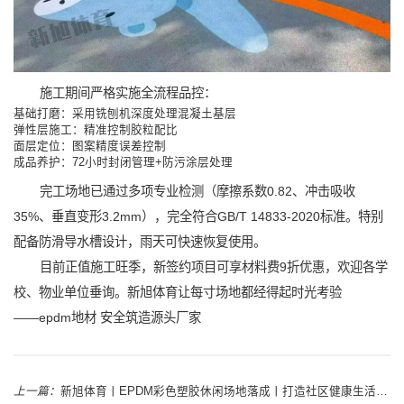
施工期间严格实施全流程品控：
基础打磨：采用铣刨机深度处理混凝土基层
弹性层施工：精准控制胶粒配比
面层定位：图案精度误差控制
成品养护：72小时封闭管理+防污涂层处理
完工场地已通过多项专业检测（摩擦系数0.82、冲击吸收
35%、垂直变形3.2mm），完全符合GB/T 14833-2020标准。特别
配备防滑导水槽设计，雨天可快速恢复使用。
目前正值施工旺季，新签约项目可享材料费9折优惠，欢迎各学
校、物业单位垂询。新旭体育让每寸场地都经得起时光考验
——epdm地材 安全筑造源头厂家
上一篇：
新旭体育丨EPDM彩色塑胶休闲场地落成丨打造社区健康生活新地标