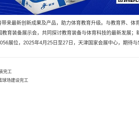
将带来最新创新成果及产品，助力体育教育升级。与教育界、体
中国教育装备展示会，共同探讨教育装备与体育科技的最新发展；
056展位，2025年4月25日至27日，天津国家会展中心，期待
装完工
篮球场建设完工