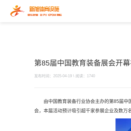
第85届中国教育装备展会开
发布时间：2025-04-19 \ 阅读：1740
由中国教育装备行业协会主办的第85届中国
会，本届活动预计吸引超千家参展企业及数万