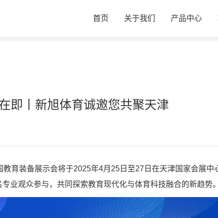
首页
关于我们
产品中心
幕在即丨新旭体育诚邀您共聚天津
教育装备展示会将于2025年4月25日至27日在天津国家会展
名专业观众参与，共同探索教育现代化与体育科技融合的新趋势