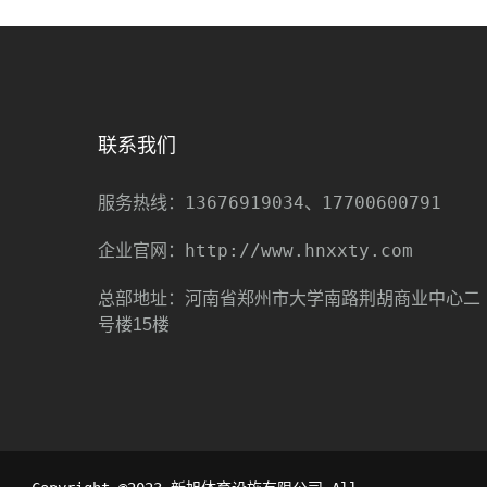
联系我们
13676919034、17700600791
服务热线：
http://www.hnxxty.com
企业官网：
总部地址：河南省郑州市大学南路荆胡商业中心二
号楼15楼