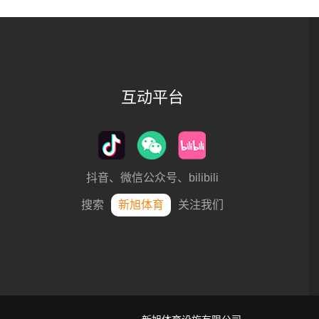
互动平台
抖音、微信公众号、bilibili
搜索
新旭体育
关注我们