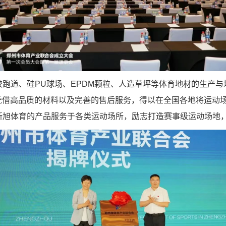
跑道、硅PU球场、EPDM颗粒、人造草坪等体育地材的生产与
”凭借高品质的材料以及完善的售后服务，得以在全国各地将运动
新旭体育的产品服务于各类运动场所，励志打造赛事级运动场地