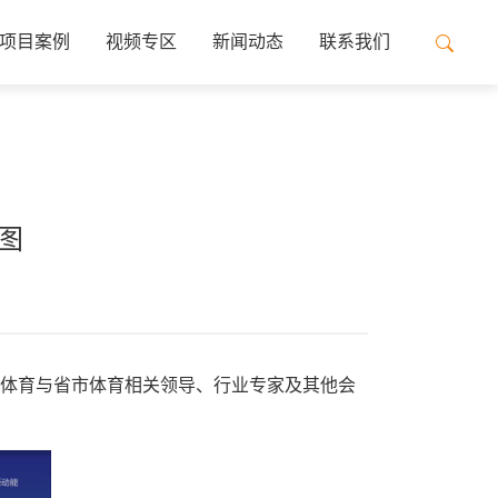
项目案例
视频专区
新闻动态
联系我们
图
旭体育与省市体育相关领导、行业专家及其他会