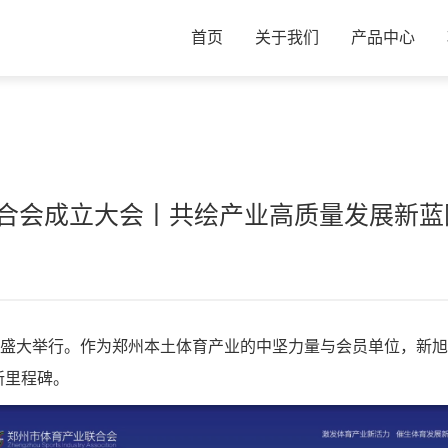
首页
关于我们
产品中心
合会成立大会丨共绘产业高质量发展新蓝
会盛大举行。作为郑州本土体育产业的中坚力量与会员单位，新
新里程碑。