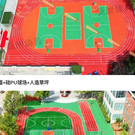
道+硅PU球场+人造草坪