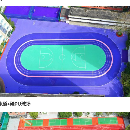
跑道+硅PU球场