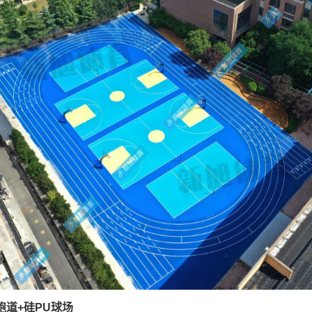
跑道+硅PU球场