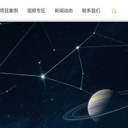
项目案例
视频专区
新闻动态
联系我们