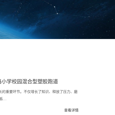
路小学校园混合型塑胶跑道
成长的重要环节。不仅增长了知识、释放了压力、磨
系…
查看详情