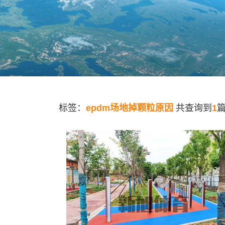
标签：
epdm场地掉颗粒原因
共查询到
1