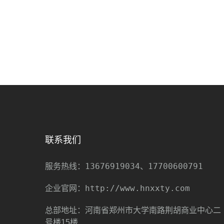
联系我们
13676919034、17700600791
服务热线：
http://www.hnxxty.com
企业官网：
总部地址：河南省郑州市大学南路荆胡商业中心二
号楼15楼